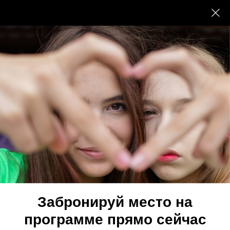
13 - 17 лет
БИЗНЕС КЛУБ
Программа для всех, кто хочет прокачать
навыки разработки продуктов, изучения
потребностей клиентов и публичных
презентаций – попробовать себя в роли
предпринимателя
Почему это не просто курс, а старт в
будущее для подростка?
Забронируй место на
Читать дальше
программе прямо сейчас
СТАРТАПЫ 2025